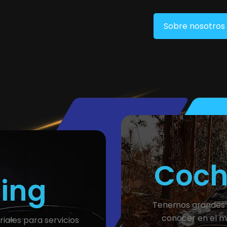
Sobre nosotros
Coch
ning
Tenemos grandes p
conocer en el m
ales para servicios