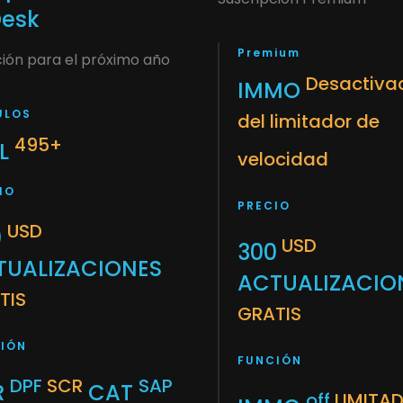
esk
Premium
ción para el próximo año
Desactiva
IMMO
ULOS
del limitador de
495+
LL
velocidad
IO
PRECIO
USD
0
USD
300
TUALIZACIONES
ACTUALIZACIO
TIS
GRATIS
IÓN
FUNCIÓN
DPF
SCR
SAP
R
CAT
off
LIMITA