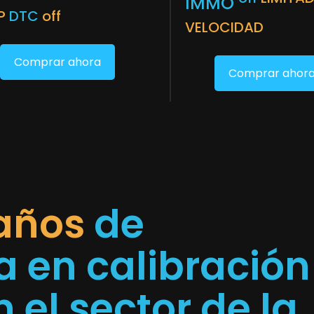
IMMO
P
DTC
off
VELOCIDAD
Comprar ahora
Comprar ahor
 años
de
a en calibración
 el sector de la