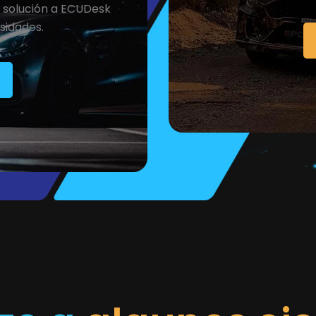
r solución a ECUDesk
sidades.