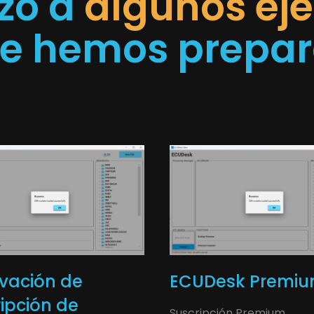
azo a
algunos ej
ue hemos prepa
vación de
ECUDesk Premi
ipción de
Suscripción Premium