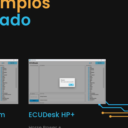
emplos
rado
um
ECUDesk HP+
Horse Power +