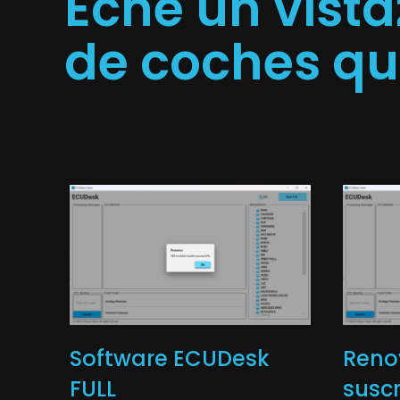
Eche un vist
de coches q
Software ECUDesk
Reno
FULL
suscr