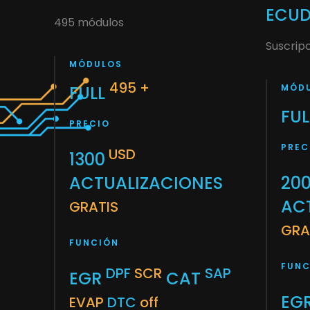
ECUD
495 módulos
Suscrip
MÓDULOS
495 +
FULL
MÓD
FU
PRECIO
PREC
USD
1300
ACTUALIZACIONES
20
AC
GRATIS
GRA
FUNCIÓN
FUNC
DPF
SCR
SAP
EGR
CAT
EG
EVAP
DTC
off