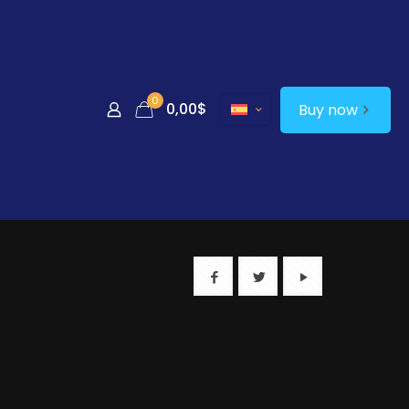
0
0,00$
Buy now