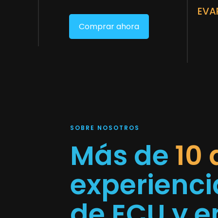
EVA
Comprar ahora
SOBRE NOSOTROS
Más de
10
experienci
de ECU y en