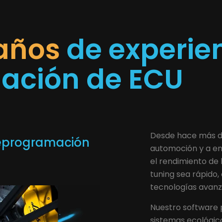
 años
de experien
ación de ECU
Desde hace más de
reprogramación
automoción y a en
el rendimiento de 
tuning sea rápido
tecnologías avanz
Nuestro software p
sistemas ecológic