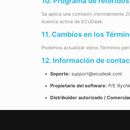
10. Programa de referidos
Se aplica una comisión (normalmente 200
licencia activa de ECUDesk.
11. Cambios en los Térmi
Podemos actualizar estos Términos peri
12. Información de contac
Soporte:
support@ecudesk.com
Propietario del software:
P/E Rychk
Distribuidor autorizado / Comercia