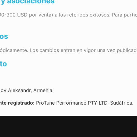
 y asociaciones
-300 USD por venta) a los referidos exitosos. Para partic
nos
ódicamente. Los cambios entran en vigor una vez publicado
to
ov Aleksandr, Armenia.
nte registrado:
ProTune Performance PTY LTD, Sudáfrica.