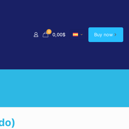
0
Buy now
0,00$
do)