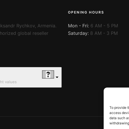
OPENING HOURS
ksandr Rychkov, Armenia.
Mon - Fri:
6 AM - 5 PM
orized global reseller
Saturday:
8 AM - 3 PM
ght values
To provide t
access devic
data such as
withdrawing