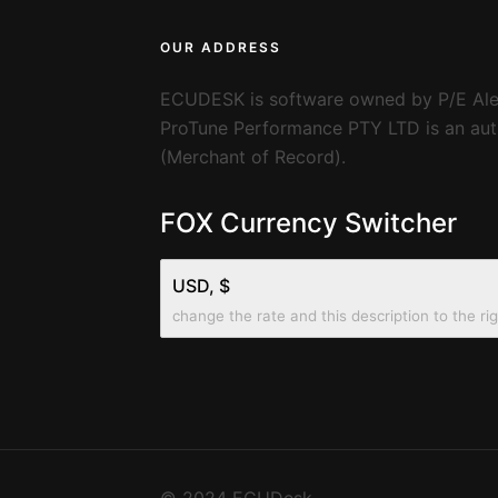
OUR ADDRESS
ECUDESK is software owned by P/E Ale
ProTune Performance PTY LTD is an auth
(Merchant of Record).
FOX Currency Switcher
USD, $
change the rate and this description to the ri